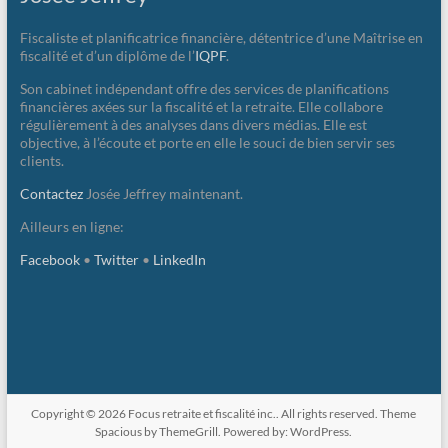
Fiscaliste et planificatrice financière, détentrice d’une Maîtrise en
fiscalité et d’un diplôme de l’
IQPF
.
Son cabinet indépendant offre des services de planifications
financières axées sur la fiscalité et la retraite. Elle collabore
régulièrement à des analyses dans divers médias. Elle est
objective, à l’écoute et porte en elle le souci de bien servir ses
clients.
Contactez
Josée Jeffrey maintenant.
Ailleurs en ligne:
Facebook
•
Twitter
•
LinkedIn
Copyright © 2026
Focus retraite et fiscalité inc.
. All rights reserved. Theme
Spacious
by ThemeGrill. Powered by:
WordPress
.