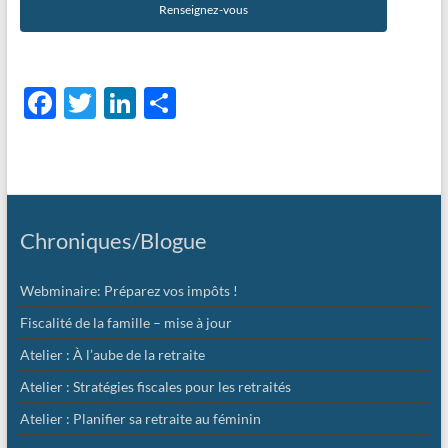
Renseignez-vous
F
T
Li
P
ac
w
n
ar
e
itt
k
ta
b
er
e
g
o
dI
er
Chroniques/Blogue
o
n
k
Webminaire: Préparez vos impôts !
Fiscalité de la famille – mise à jour
Atelier : À l’aube de la retraite
Atelier : Stratégies fiscales pour les retraités
Atelier : Planifier sa retraite au féminin