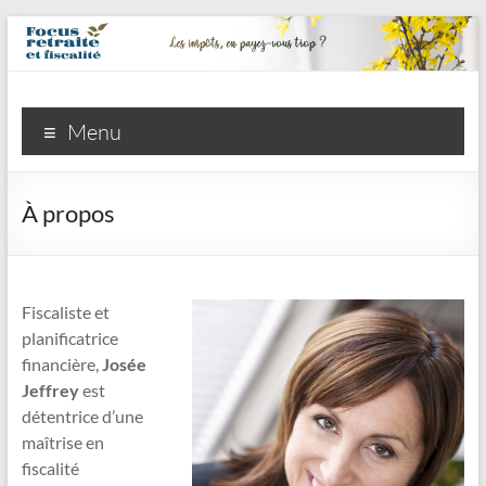
Focus
Menu
retraite
et
À propos
fiscalité
inc.
Fiscaliste et
La
planificatrice
retraite,
financière,
Josée
vous
Jeffrey
est
y
détentrice d’une
pensez
maîtrise en
et
fiscalité
même,