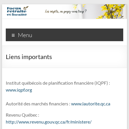
Focus
Menu
retraite
et
Liens importants
fiscalité
inc.
Institut québécois de planification financière (IQPF) :
La
www.iqpf.org
retraite,
vous
Autorité des marchés financiers :
www.lautorite.qc.ca
y
pensez
Revenu Québec :
et
http://www.revenu.gouv.qc.ca/fr/ministere/
même,