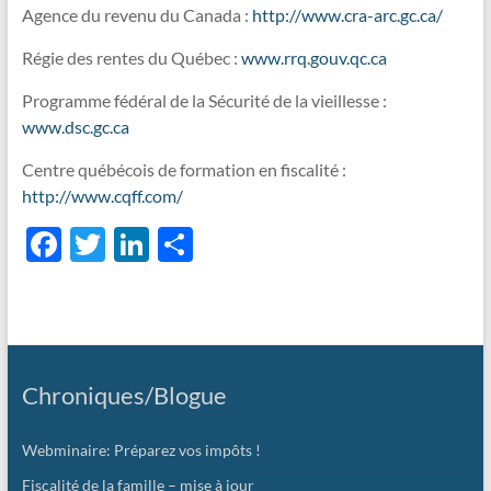
Agence du revenu du Canada :
http://www.cra-arc.gc.ca/
vous
y
Régie des rentes du Québec :
www.rrq.gouv.qc.ca
rêvez
!
Programme fédéral de la Sécurité de la vieillesse :
www.dsc.gc.ca
Centre québécois de formation en fiscalité :
http://www.cqff.com/
F
T
Li
P
ac
w
n
ar
e
itt
k
ta
b
er
e
g
o
dI
er
Chroniques/Blogue
o
n
k
Webminaire: Préparez vos impôts !
Fiscalité de la famille – mise à jour