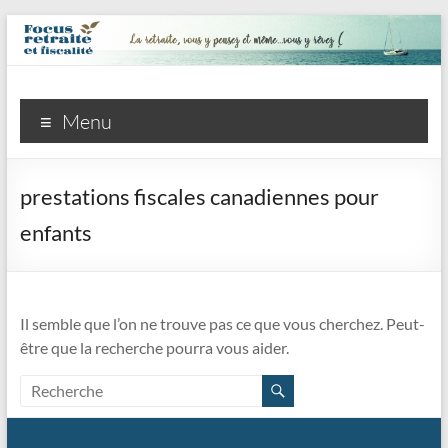
Focus
Menu
retraite
et
prestations fiscales canadiennes pour
fiscalité
enfants
inc.
La
retraite,
Il semble que l’on ne trouve pas ce que vous cherchez. Peut-
vous
être que la recherche pourra vous aider.
y
pensez
et
même,