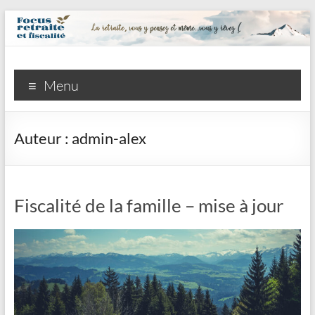
Focus
Menu
retraite
et
Auteur :
admin-alex
fiscalité
inc.
Fiscalité de la famille – mise à jour
La
retraite,
vous
y
pensez
et
même,