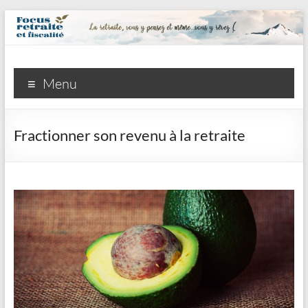
Focus
Menu
retraite
et
Fractionner son revenu à la retraite
fiscalité
inc.
La
retraite,
vous
y
pensez
et
même,