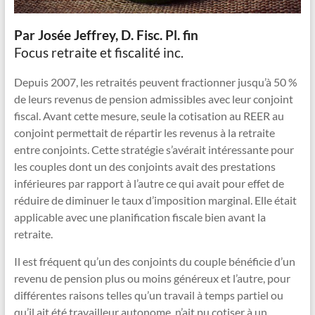
vous
y
Par Josée Jeffrey, D. Fisc. Pl. fin
rêvez
Focus retraite et fiscalité inc.
!
Depuis 2007, les retraités peuvent fractionner jusqu’à 50 %
de leurs revenus de pension admissibles avec leur conjoint
fiscal. Avant cette mesure, seule la cotisation au REER au
conjoint permettait de répartir les revenus à la retraite
entre conjoints. Cette stratégie s’avérait intéressante pour
les couples dont un des conjoints avait des prestations
inférieures par rapport à l’autre ce qui avait pour effet de
réduire de diminuer le taux d’imposition marginal. Elle était
applicable avec une planification fiscale bien avant la
retraite.
Il est fréquent qu’un des conjoints du couple bénéficie d’un
revenu de pension plus ou moins généreux et l’autre, pour
différentes raisons telles qu’un travail à temps partiel ou
qu’il ait été travailleur autonome, n’ait pu cotiser à un