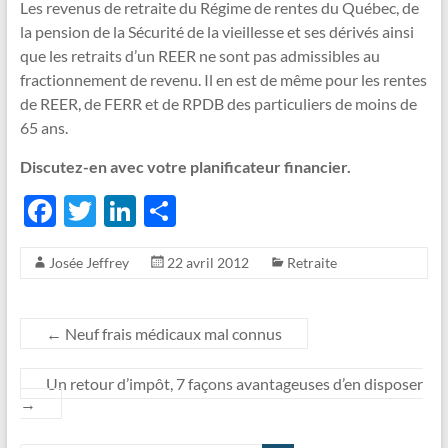
Les revenus de retraite du Régime de rentes du Québec, de
la pension de la Sécurité de la vieillesse et ses dérivés ainsi
que les retraits d’un REER ne sont pas admissibles au
fractionnement de revenu. Il en est de même pour les rentes
de REER, de FERR et de RPDB des particuliers de moins de
65 ans.
Discutez-en avec votre planificateur financier.
F
T
Li
P
ac
w
n
ar
Josée Jeffrey
22 avril 2012
Retraite
e
itt
k
ta
b
er
e
g
o
dI
er
←
Neuf frais médicaux mal connus
o
n
Un retour d’impôt, 7 façons avantageuses d’en disposer
k
→