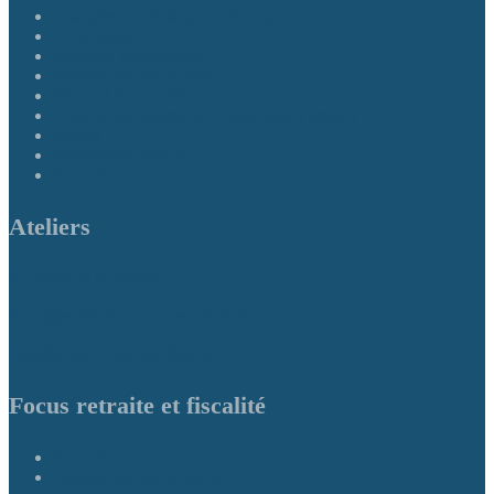
Changement de situation familiale
Chroniques
Finances personnelles
Fiscalité 60 ans ou plus
Fiscalité de la famille
Frais de déplacements et dépenses d’emploi
Impôts
Nouveautés fiscales
Retraite
Ateliers
À l’aube de la retraite
Stratégies fiscales pour les retraités
Planifier sa retraite au féminin
Focus retraite et fiscalité
Accueil
Fiscalité des particuliers