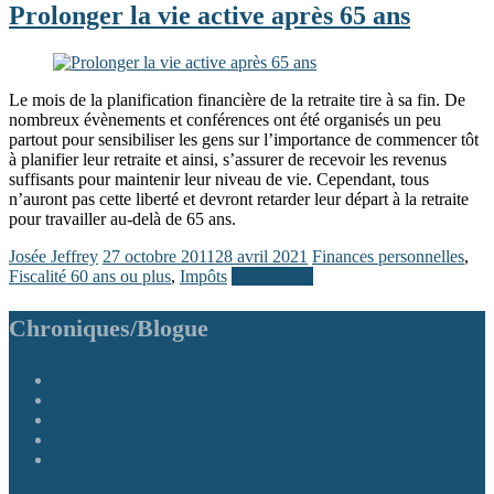
Prolonger la vie active après 65 ans
Le mois de la planification financière de la retraite tire à sa fin. De
nombreux évènements et conférences ont été organisés un peu
partout pour sensibiliser les gens sur l’importance de commencer tôt
à planifier leur retraite et ainsi, s’assurer de recevoir les revenus
suffisants pour maintenir leur niveau de vie. Cependant, tous
n’auront pas cette liberté et devront retarder leur départ à la retraite
pour travailler au-delà de 65 ans.
Josée Jeffrey
27 octobre 2011
28 avril 2021
Finances personnelles
,
Fiscalité 60 ans ou plus
,
Impôts
Lire la suite
Chroniques/Blogue
Webminaire: Préparez vos impôts !
Fiscalité de la famille – mise à jour
Atelier : À l’aube de la retraite
Atelier : Stratégies fiscales pour les retraités
Atelier : Planifier sa retraite au féminin