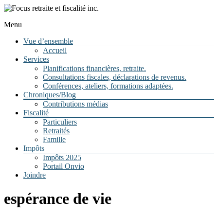
Menu
Focus
Vue d’ensemble
Accueil
retraite
Services
et
Planifications financières, retraite.
Consultations fiscales, déclarations de revenus.
fiscalité
Conférences, ateliers, formations adaptées.
Chroniques/Blog
inc.
Contributions médias
Fiscalité
Particuliers
La
Retraités
retraite,
Famille
vous
Impôts
y
Impôts 2025
pensez
Portail Onvio
et
Joindre
même,
vous
y
espérance de vie
rêvez
!