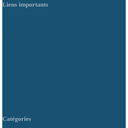
Liens importants
Politique de traitement des plainte et de règlement des différends
Institut québécois de planification financière (IQPF)
Autorité des marchés financiers
Revenu Québec
Agence du revenu du Canada
Retraite Québec
Programme fédéral de la Sécurité de la vieillesse
Centre québécois de formation en fiscalité
Catégories