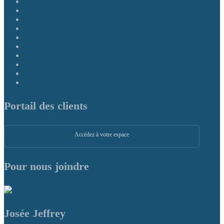
Fiscalité des retraités
Impôts 2025
Intro à la fiscalité
Portail Onvio
Vue d’ensemble
Services
Portail des clients / Onvio
Chroniques
Pour nous joindre
Médias
Portail des clients
Accédez à votre espace
Pour nous joindre
Josée Jeffrey