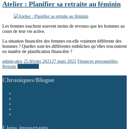
Atelier : Planifier sa retraite au féminin
Les femmes touchent souvent moins de revenus que les hommes au
cours de leur vie active.
La situation financière des femmes est-elle vraiment différente des
hommes ? Quelles sont les différentes embûches qu’elles rencontrent
en matière de planification financière ?
admin-alex
25 février 2021
27 mars 2021
Finances personnelles
,
Retraite
Lire la suite
Chroniques/Blogue
Webminaire: Préparez vos impôts !
Fiscalité de la famille – mise à jour
Atelier : À l’aube de la retraite
Atelier : Stratégies fiscales pour les retraités
Atelier : Planifier sa retraite au féminin
Liens importants