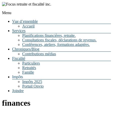
Menu
Focus
Vue d’ensemble
Accueil
retraite
Services
et
Planifications financières, retraite.
Consultations fiscales, déclarations de revenus.
fiscalité
Conférences, ateliers, formations adaptées.
Chroniques/Blog
inc.
Contributions médias
Fiscalité
Particuliers
La
Retraités
retraite,
Famille
vous
Impôts
y
Impôts 2025
pensez
Portail Onvio
et
Joindre
même,
vous
y
finances
rêvez
!