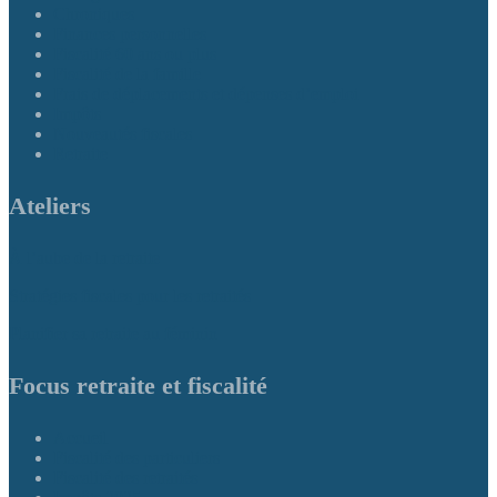
Chroniques
Finances personnelles
Fiscalité 60 ans ou plus
Fiscalité de la famille
Frais de déplacements et dépenses d’emploi
Impôts
Nouveautés fiscales
Retraite
Ateliers
À l’aube de la retraite
Stratégies fiscales pour les retraités
Planifier sa retraite au féminin
Focus retraite et fiscalité
Accueil
Fiscalité des particuliers
Fiscalité des retraités