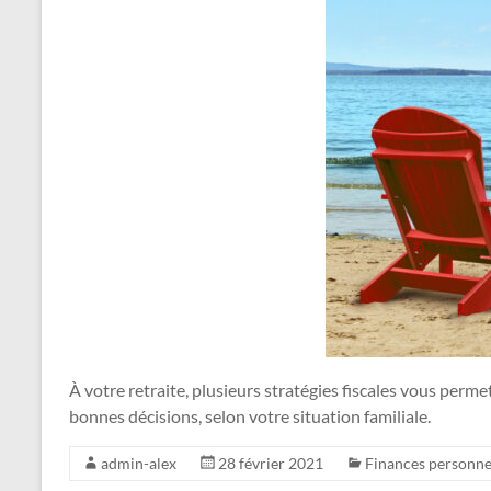
vous
y
pensez
et
même,
vous
y
rêvez
!
À votre retraite, plusieurs stratégies fiscales vous perm
bonnes décisions, selon votre situation familiale.
admin-alex
28 février 2021
Finances personne