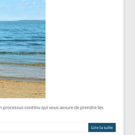
n
e
r
 un processus continu qui vous assure de prendre les
Lire la suite