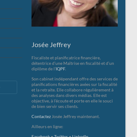
Josée Jeffrey
Fiscaliste et planificatrice financière,
détentrice d’une Maîtrise en fiscalité et d’un
diplôme de l’
IQPF
.
Son cabinet indépendant offre des services de
planifications financières axées sur la fiscalité
e
et la retraite. Elle collabore régulièrement à
des analyses dans divers médias. Elle est
objective, à l’écoute et porte en elle le souci
de bien servir ses clients.
Contactez
Josée Jeffrey maintenant.
Ailleurs en ligne:
Facebook
•
Twitter
•
LinkedIn