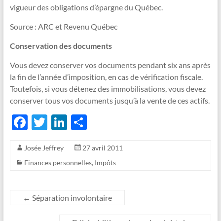
vigueur des obligations d’épargne du Québec.
Source : ARC et Revenu Québec
Conservation des documents
Vous devez conserver vos documents pendant six ans après
la fin de l’année d’imposition, en cas de vérification fiscale.
Toutefois, si vous détenez des immobilisations, vous devez
conserver tous vos documents jusqu’à la vente de ces actifs.
F
T
Li
P
ac
w
n
ar
Josée Jeffrey
27 avril 2011
e
itt
k
ta
Finances personnelles
,
Impôts
b
er
e
g
o
dI
er
o
n
←
Séparation involontaire
k